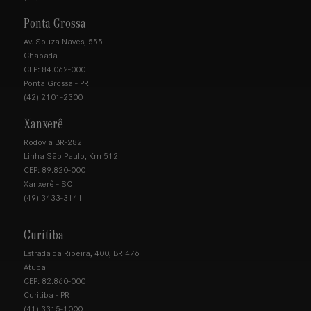
Ponta Grossa
Av. Souza Naves, 555
Chapada
CEP: 84.062-000
Ponta Grossa - PR
(42) 2101-2300
Xanxerê
Rodovia BR-282
Linha São Paulo, Km 512
CEP: 89.820-000
Xanxerê - SC
(49) 3433-3141
Curitiba
Estrada da Ribeira, 400, BR 476
Atuba
CEP: 82.860-000
Curitiba - PR
(41) 3315-1000