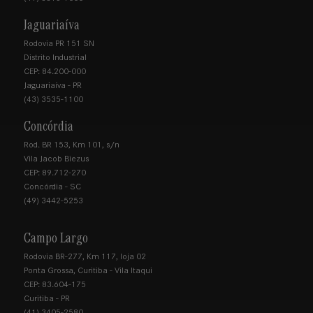
Jaguariaíva
Rodovia PR 151 SN
Distrito Industrial
CEP: 84.200-000
Jaguariaíva - PR
(43) 3535-1100
Concórdia
Rod. BR 153, Km 101, s/n
Vila Jacob Biezus
CEP: 89.712-270
Concórdia - SC
(49) 3442-5253
Campo Largo
Rodovia BR-277, Km 117, loja 02
Ponta Grossa, Curitiba - Vila Itaqui
CEP: 83.604-175
Curitiba - PR
(41) 3405-2580