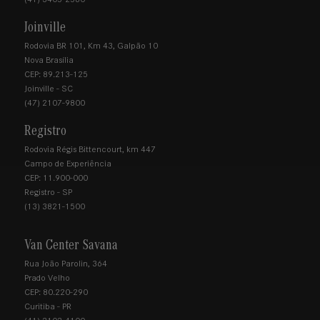
Joinville
Rodovia BR 101, Km 43, Galpão 10
Nova Brasília
CEP: 89.213-125
Joinville - SC
(47) 2107-9800
Registro
Rodovia Régis Bittencourt, km 447
Campo de Experiência
CEP: 11.900-000
Registro - SP
(13) 3821-1500
Van Center Savana
Rua João Parolin, 364
Prado Velho
CEP: 80.220-290
Curitiba - PR