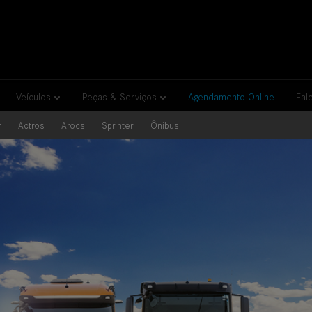
Veículos
Peças & Serviços
Agendamento Online
Fal
r
Actros
Arocs
Sprinter
Ônibus