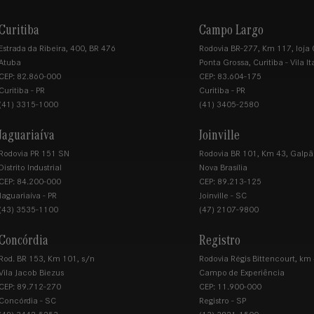
Curitiba
Campo Largo
Estrada da Ribeira, 400, BR 476
Rodovia BR-277, Km 117, loja 
Atuba
Ponta Grossa, Curitiba - Vila It
CEP: 82.860-000
CEP: 83.604-175
Curitiba - PR
Curitiba - PR
(41) 3315-1000
(41) 3405-2580
Jaguariaíva
Joinville
Rodovia PR 151 SN
Rodovia BR 101, Km 43, Galpã
Distrito Industrial
Nova Brasília
CEP: 84.200-000
CEP: 89.213-125
Jaguariaíva - PR
Joinville - SC
(43) 3535-1100
(47) 2107-9800
Concórdia
Registro
Rod. BR 153, Km 101, s/n
Rodovia Régis Bittencourt, km
Vila Jacob Biezus
Campo de Experiência
CEP: 89.712-270
CEP: 11.900-000
Concórdia - SC
Registro - SP