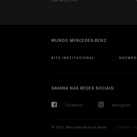
(49) 3433-3141
MUNDO MERCEDES-BENZ:
SITE INSTITUCIONAL
SHOWR
SAVANA NAS REDES SOCIAIS:
Facebook
Instagram
© 2021. Mercedes-Benz do Brasil
|
Cookies
|
Po
Ltda.
p