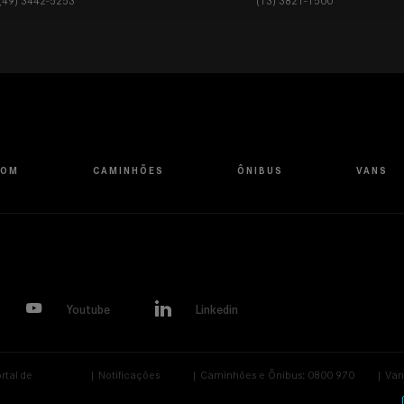
(49) 3442-5253
(13) 3821-1500
OOM
CAMINHÕES
ÔNIBUS
VANS
Youtube
Linkedin
rtal de
|
Notificações
|
Caminhões e Ônibus: 0800 970
|
Van
rivacidade
Legais
9090
996