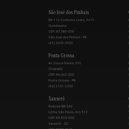
São José dos Pinhais
BR-116 Contorno Leste, 5615
Quississana
CEP: 83.085-058
São José dos Pinhais - PR
(41) 3405-2500
Ponta Grossa
Av. Souza Naves, 555
Chapada
CEP: 84.062-000
Ponta Grossa - PR
(42) 2101-2300
Xanxerê
Rodovia BR-282
Linha São Paulo, Km 512
CEP: 89.820-000
Xanxerê - SC