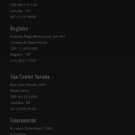
CEP: 89.213-125
Joinville - SC
(47) 2107-9800
Registro
Rodovia Régis Bittencourt, km 447
Campo de Experiência
CEP: 11.900-000
Registro - SP
(13) 3821-1500
Van Center Savana
Rua João Parolin, 364
Prado Velho
CEP: 80.220-290
Curitiba - PR
(41) 2102-4100
Guaramirim
R. Lauro Zimerman, 1345
Escolinha