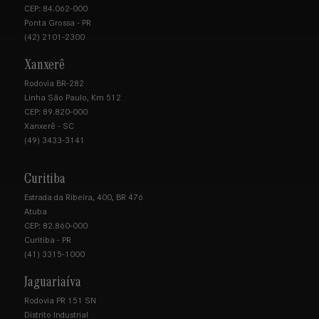
CEP: 84.062-000
Ponta Grossa - PR
(42) 2101-2300
Xanxerê
Rodovia BR-282
Linha São Paulo, Km 512
CEP: 89.820-000
Xanxerê - SC
(49) 3433-3141
Curitiba
Estrada da Ribeira, 400, BR 476
Atuba
CEP: 82.860-000
Curitiba - PR
(41) 3315-1000
Jaguariaíva
Rodovia PR 151 SN
Distrito Industrial