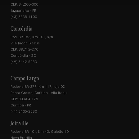
CEP: 84.200-000
Jaguariaíva - PR
(43) 3535-1100
Concórdia
Rod. BR 153, Km 101, s/n
Vila Jacob Biezus
CEP: 89.712-270
Concórdia - SC
(49) 3442-5253
Campo Largo
Rodovia BR-277, Km 117, loja 02
Ponta Grossa, Curitiba - Vila Itaqui
CEP: 83.604-175
Curitiba - PR
(41) 3405-2580
Joinville
Rodovia BR 101, Km 43, Galpão 10
Nova Brasília